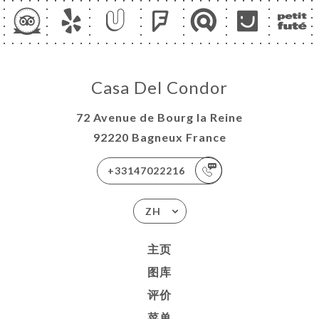
Casa Del Condor
72 Avenue de Bourg la Reine
92220 Bagneux France
+33147022216
ZH
主页
图库
评价
菜单