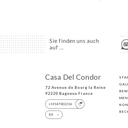
Sie finden uns auch
auf …
Casa Del Condor
STA
GAL
72 Avenue de Bourg la Reine
BEW
92220 Bagneux France
MEN
+33147022216
KON
REC
DE