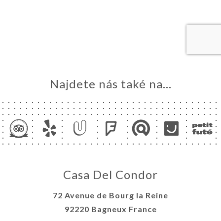
VOVAT
DNAT
ERIE
ENZE
ÍDKA
Najdete nás také na...
TAKT
Casa Del Condor
72 Avenue de Bourg la Reine
92220 Bagneux France