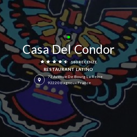
Dnes odpoledne otevřeno do 23:00
Casa Del Condor
180 RECENZE
RESTAURANT LATINO
72 Avenue De Bourg La Reine
92220 Bagneux France