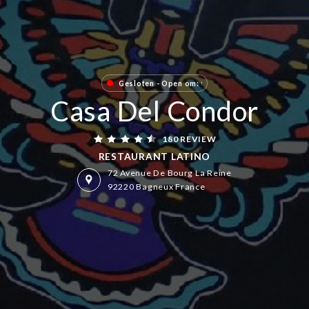
Gesloten - Open om: tijd
Casa Del Condor
180 REVIEW
RESTAURANT LATINO
72 Avenue De Bourg La Reine
92220 Bagneux France