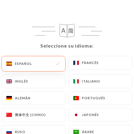
ES
MENÚ
Seleccione su idioma:
Seleccione su idioma:
/
INICIO
RESEÑAS
FRANCÉS
FRANCÉS
ESPAÑOL
ESPAÑOL
Reseñas
INGLÉS
INGLÉS
ITALIANO
ITALIANO
ALEMÁN
ALEMÁN
PORTUGUÉS
PORTUGUÉS
180 Reseñas sobre Uniiti
4.7 / 5
简体中文 (CHINO)
简体中文 (CHINO)
JAPONÉS
JAPONÉS
Marinella
RUSO
RUSO
ÁRABE
ÁRABE