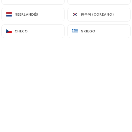
한국어 (COREANO)
한국어 (COREANO)
NEERLANDÉS
NEERLANDÉS
Valoración de Bruno V.
B
4/5
CHECO
CHECO
GRIEGO
GRIEGO
15/06/2026
•
08:31
Valoración de Hugo S.
H
5/5
Quel accueil ! Très bonne ambiance, les
propriétaires sont adorables, généreux.
Les plats sont très bons, copieux et
relativement correct en terme de prix. Je
reviendrai encore plus nombreux la
prochaine fois !!
22/05/2026
•
07:33