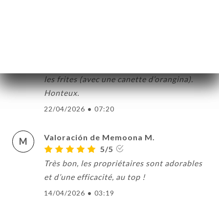
L
1/5
Mauvais rapport qualité prix : 50 euros
pour une salade de crevettes, qqs bouts de
saumon, une tomate, trois tortillas en
entrée et des ribs de porc surgelés comme
les frites (avec une canette d’orangina).
Honteux.
22/04/2026
•
07:20
Valoración de Memoona M.
M
5/5
Très bon, les propriétaires sont adorables
et d’une efficacité, au top !
14/04/2026
•
03:19